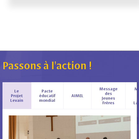
Passons à l'action !
Message
M
Le
Pacte
des
Projet
éducatif
AIMEL
Jeunes
J
Levain
mondial
Frères
La